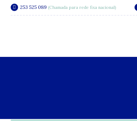
253 525 089
(Chamada para rede fixa nacional)
A Clínica