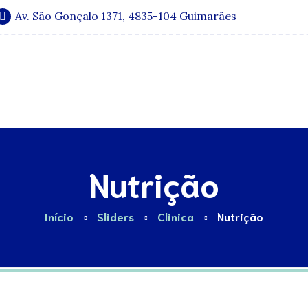
Av. São Gonçalo 1371, 4835-104 Guimarães
Especialidades
Quadro Clínico
Media e Publicações
Nutrição
Início
Sliders
Clinica
Nutrição