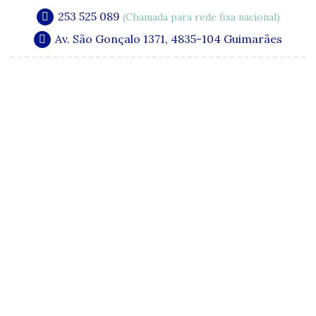
253 525 089
(Chamada para rede fixa nacional)
Av. São Gonçalo 1371, 4835-104 Guimarães
A Clínica
Especialidades
Quadro Clínico
Media e Publicações
Acordos