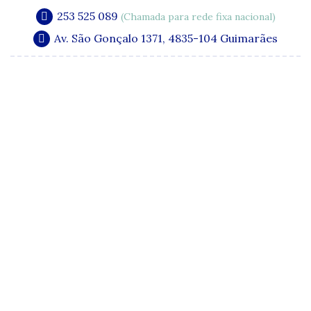
253 525 089
(Chamada para rede fixa nacional)
Av. São Gonçalo 1371, 4835-104 Guimarães
A Clínica
Especialidades
Quadro Clínico
Media e Publicações
Acordos