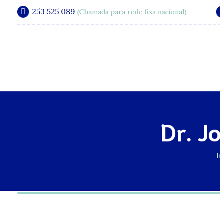
253 525 089
(Chamada para rede fixa nacional)
A Clínica
Dr. J
I