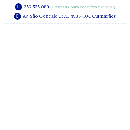
253 525 089
(Chamada para rede fixa nacional)
Av. São Gonçalo 1371, 4835-104 Guimarães
A Clínica
Especialidades
Quadro Clínico
Media e Publicações
Acordos