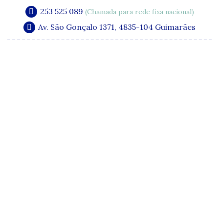
253 525 089
(Chamada para rede fixa nacional)
Av. São Gonçalo 1371, 4835-104 Guimarães
A Clínica
Especialidades
Quadro Clínico
Media e Publicações
Acordos