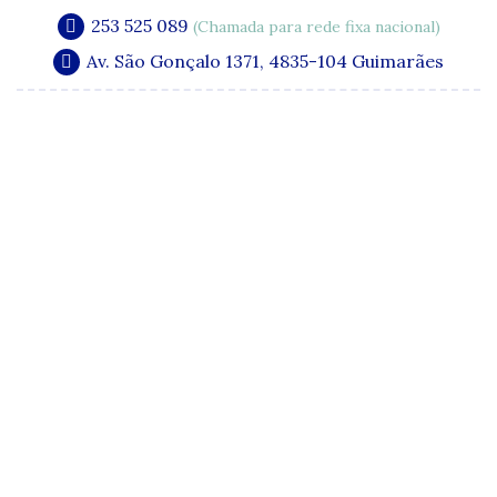
253 525 089
(Chamada para rede fixa nacional)
Av. São Gonçalo 1371, 4835-104 Guimarães
A Clínica
Especialidades
Quadro Clínico
Media e Publicações
Acordos