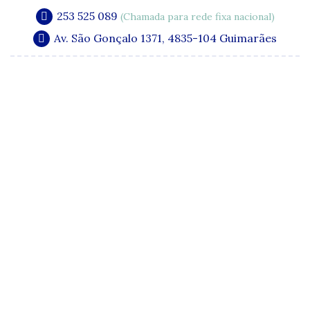
253 525 089
(Chamada para rede fixa nacional)
Av. São Gonçalo 1371, 4835-104 Guimarães
A Clínica
Especialidades
Quadro Clínico
Media e Publicações
Acordos