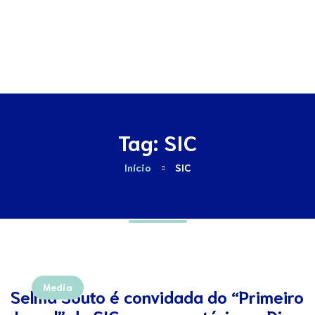
Contactos
Tag: SIC
Início
SIC
Media
Selma Souto é convidada do “Primeiro