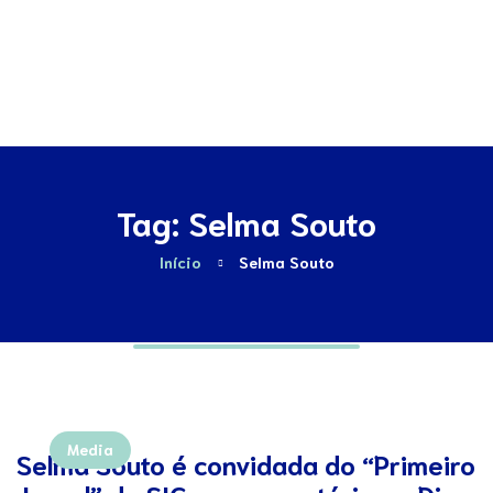
Contactos
Tag: Selma Souto
Início
Selma Souto
Media
Selma Souto é convidada do “Primeiro