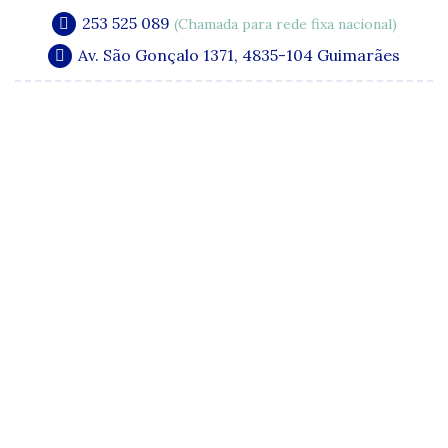
253 525 089
(Chamada para rede fixa nacional)
Av. São Gonçalo 1371, 4835-104 Guimarães
A Clínica
Especialidades
Quadro Clínico
Media e Publicações
Acordos