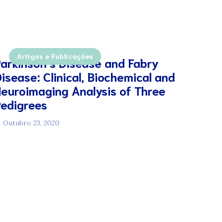
Artigos e Publicações
arkinson’s Disease and Fabry
isease: Clinical, Biochemical and
euroimaging Analysis of Three
Pedigrees
Outubro 23, 2020