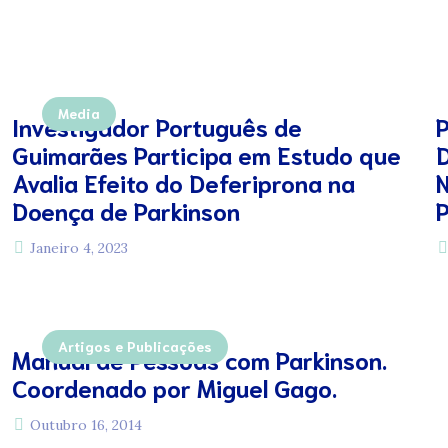
Media
Investigador Português de
P
Guimarães Participa em Estudo que
D
Avalia Efeito do Deferiprona na
N
Doença de Parkinson
Janeiro 4, 2023
Artigos e Publicações
Manual de Pessoas com Parkinson.
Coordenado por Miguel Gago.
Outubro 16, 2014