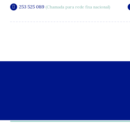
253 525 089
(Chamada para rede fixa nacional)
A Clínica