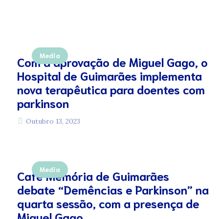
Media
Com a aprovação de Miguel Gago, o
Hospital de Guimarães implementa
nova terapêutica para doentes com
parkinson
Outubro 13, 2023
Media
Café Memória de Guimarães
debate “Demências e Parkinson” na
quarta sessão, com a presença de
Miguel Gago