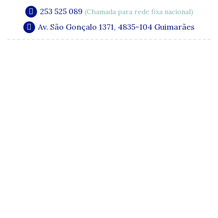
253 525 089
(Chamada para rede fixa nacional)
Av. São Gonçalo 1371, 4835-104 Guimarães
A Clínica
Especialidades
Quadro Clínico
Media e Publicações
Acordos