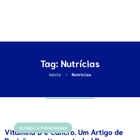
Contactos
Tag: Nutrícias
Início
Nutrícias
Artigos e Publicações
Vitamina D e Cancro. Um Artigo de