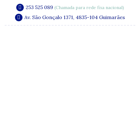
253 525 089
(Chamada para rede fixa nacional)
Av. São Gonçalo 1371, 4835-104 Guimarães
A Clínica
Especialidades
Quadro Clínico
Media e Publicações
Acordos