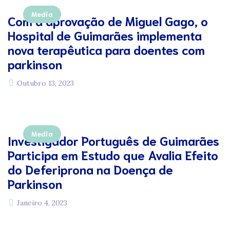
Media
Com a aprovação de Miguel Gago, o
Hospital de Guimarães implementa
nova terapêutica para doentes com
parkinson
Outubro 13, 2023
Media
Investigador Português de Guimarães
Participa em Estudo que Avalia Efeito
do Deferiprona na Doença de
Parkinson
Janeiro 4, 2023