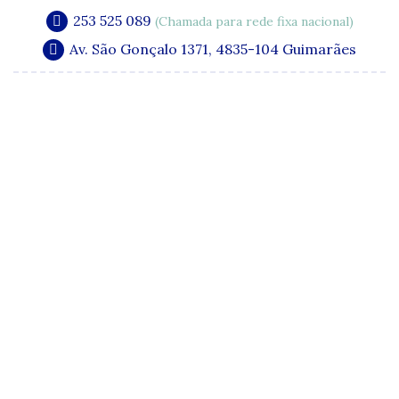
253 525 089
(Chamada para rede fixa nacional)
Av. São Gonçalo 1371, 4835-104 Guimarães
A Clínica
Especialidades
Quadro Clínico
Media e Publicações
Acordos