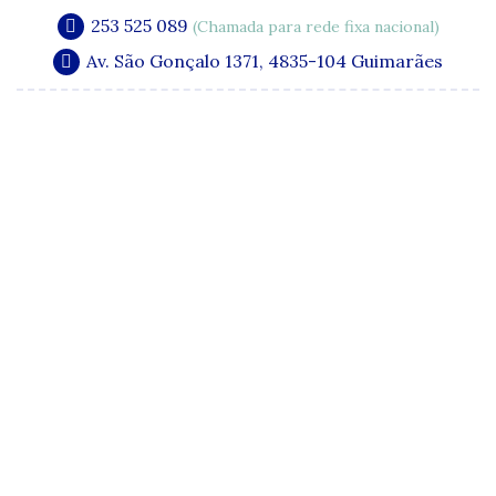
253 525 089
(Chamada para rede fixa nacional)
Av. São Gonçalo 1371, 4835-104 Guimarães
A Clínica
Especialidades
Quadro Clínico
Media e Publicações
Acordos