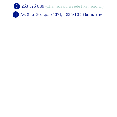
253 525 089
(Chamada para rede fixa nacional)
Av. São Gonçalo 1371, 4835-104 Guimarães
A Clínica
Especialidades
Quadro Clínico
Media e Publicações
Acordos