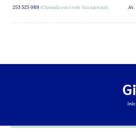
253 525 089
Av.
(Chamada para rede fixa nacional)
A Clínica
G
Iní