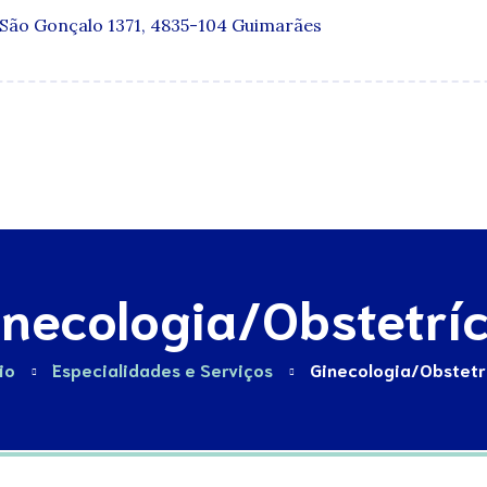
 São Gonçalo 1371, 4835-104 Guimarães
Especialidades
Quadro Clínico
Media e Publicações
inecologia/Obstetríc
cio
Especialidades e Serviços
Ginecologia/Obstetr