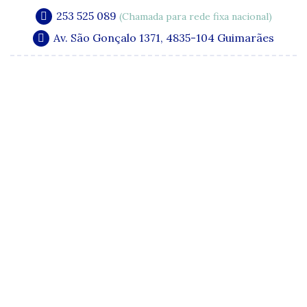
253 525 089
(Chamada para rede fixa nacional)
Av. São Gonçalo 1371, 4835-104 Guimarães
A Clínica
Especialidades
Quadro Clínico
Media e Publicações
Acordos