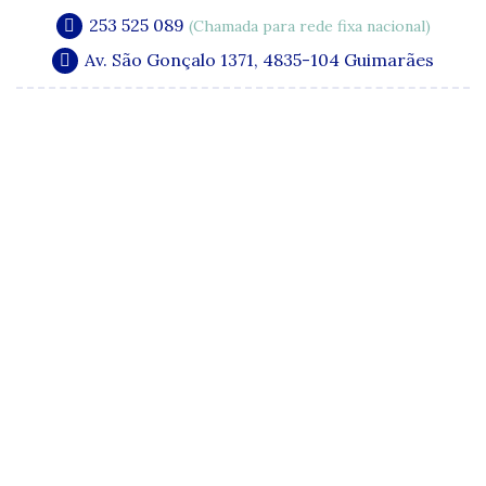
253 525 089
(Chamada para rede fixa nacional)
Av. São Gonçalo 1371, 4835-104 Guimarães
A Clínica
Especialidades
Quadro Clínico
Media e Publicações
Acordos