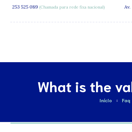
253 525 089
Av.
(Chamada para rede fixa nacional)
A Clínica
What is the val
Início
Faq