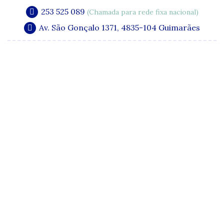
253 525 089
(Chamada para rede fixa nacional)
Av. São Gonçalo 1371, 4835-104 Guimarães
A Clínica
Especialidades
Quadro Clínico
Media e Publicações
Acordos