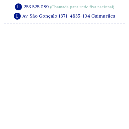
253 525 089
(Chamada para rede fixa nacional)
Av. São Gonçalo 1371, 4835-104 Guimarães
A Clínica
Especialidades
Quadro Clínico
Media e Publicações
Acordos